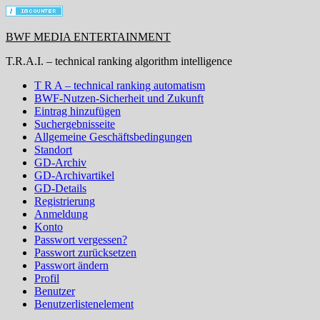
BWF MEDIA ENTERTAINMENT
T.R.A.I. – technical ranking algorithm intelligence
T R A – technical ranking automatism
BWF-Nutzen-Sicherheit und Zukunft
Eintrag hinzufügen
Suchergebnisseite
Allgemeine Geschäftsbedingungen
Standort
GD-Archiv
GD-Archivartikel
GD-Details
Registrierung
Anmeldung
Konto
Passwort vergessen?
Passwort zurücksetzen
Passwort ändern
Profil
Benutzer
Benutzerlistenelement