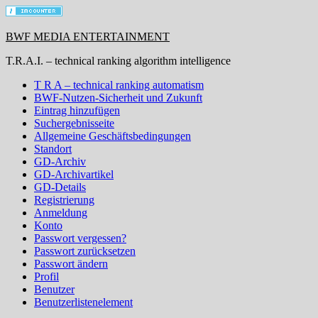
BWF MEDIA ENTERTAINMENT
T.R.A.I. – technical ranking algorithm intelligence
T R A – technical ranking automatism
BWF-Nutzen-Sicherheit und Zukunft
Eintrag hinzufügen
Suchergebnisseite
Allgemeine Geschäftsbedingungen
Standort
GD-Archiv
GD-Archivartikel
GD-Details
Registrierung
Anmeldung
Konto
Passwort vergessen?
Passwort zurücksetzen
Passwort ändern
Profil
Benutzer
Benutzerlistenelement