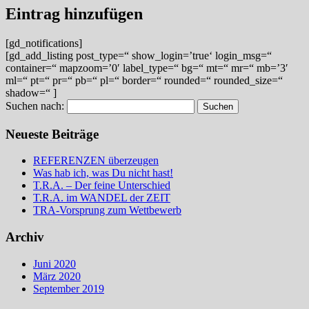
Eintrag hinzufügen
[gd_notifications]
[gd_add_listing post_type=“ show_login=’true‘ login_msg=“
container=“ mapzoom=’0′ label_type=“ bg=“ mt=“ mr=“ mb=’3′
ml=“ pt=“ pr=“ pb=“ pl=“ border=“ rounded=“ rounded_size=“
shadow=“ ]
Suchen nach:
Neueste Beiträge
REFERENZEN überzeugen
Was hab ich, was Du nicht hast!
T.R.A. – Der feine Unterschied
T.R.A. im WANDEL der ZEIT
TRA-Vorsprung zum Wettbewerb
Archiv
Juni 2020
März 2020
September 2019