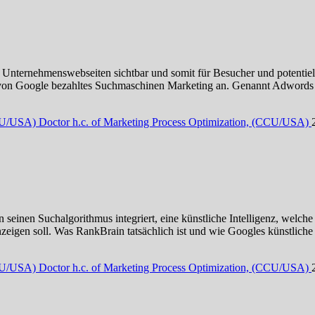
 Unternehmenswebseiten sichtbar und somit für Besucher und potentiell
von Google bezahltes Suchmaschinen Marketing an. Genannt Adwords (S
CCU/USA) Doctor h.c. of Marketing Process Optimization, (CCU/USA)
seinen Suchalgorithmus integriert, eine künstliche Intelligenz, welche
eigen soll. Was RankBrain tatsächlich ist und wie Googles künstliche 
CCU/USA) Doctor h.c. of Marketing Process Optimization, (CCU/USA)