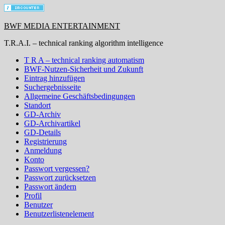
BWF MEDIA ENTERTAINMENT
T.R.A.I. – technical ranking algorithm intelligence
T R A – technical ranking automatism
BWF-Nutzen-Sicherheit und Zukunft
Eintrag hinzufügen
Suchergebnisseite
Allgemeine Geschäftsbedingungen
Standort
GD-Archiv
GD-Archivartikel
GD-Details
Registrierung
Anmeldung
Konto
Passwort vergessen?
Passwort zurücksetzen
Passwort ändern
Profil
Benutzer
Benutzerlistenelement