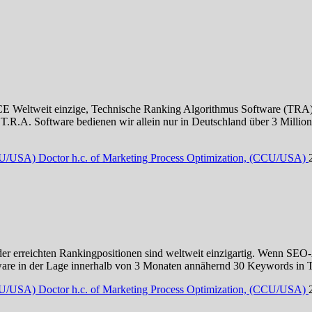
inzige, Technische Ranking Algorithmus Software (TRA), deren 
n T.R.A. Software bedienen wir allein nur in Deutschland über 3 Mil
CCU/USA) Doctor h.c. of Marketing Process Optimization, (CCU/USA)
 der erreichten Rankingpositionen sind weltweit einzigartig. Wenn SE
tware in der Lage innerhalb von 3 Monaten annähernd 30 Keywords in
CCU/USA) Doctor h.c. of Marketing Process Optimization, (CCU/USA)