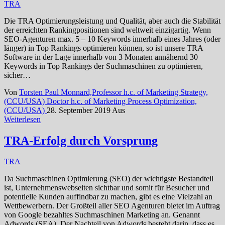
TRA
Die TRA Optimierungsleistung und Qualität, aber auch die Stabilität
der erreichten Rankingpositionen sind weltweit einzigartig. Wenn
SEO-Agenturen max. 5 – 10 Keywords innerhalb eines Jahres (oder
länger) in Top Rankings optimieren können, so ist unsere TRA
Software in der Lage innerhalb von 3 Monaten annähernd 30
Keywords in Top Rankings der Suchmaschinen zu optimieren,
sicher…
Von
Torsten Paul Monnard,Professor h.c. of Marketing Strategy,
(CCU/USA) Doctor h.c. of Marketing Process Optimization,
(CCU/USA)
28. September 2019
Aus
Weiterlesen
TRA-Erfolg durch Vorsprung
TRA
Da Suchmaschinen Optimierung (SEO) der wichtigste Bestandteil
ist, Unternehmenswebseiten sichtbar und somit für Besucher und
potentielle Kunden auffindbar zu machen, gibt es eine Vielzahl an
Wettbewerbern. Der Großteil aller SEO Agenturen bietet im Auftrag
von Google bezahltes Suchmaschinen Marketing an. Genannt
Adwords (SEA). Der Nachteil von Adwords besteht darin, dass es