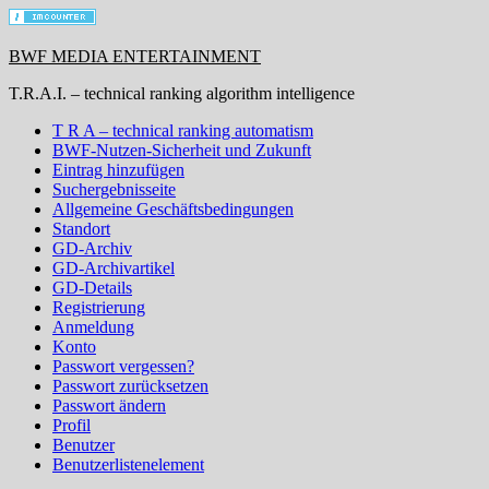
BWF MEDIA ENTERTAINMENT
T.R.A.I. – technical ranking algorithm intelligence
T R A – technical ranking automatism
BWF-Nutzen-Sicherheit und Zukunft
Eintrag hinzufügen
Suchergebnisseite
Allgemeine Geschäftsbedingungen
Standort
GD-Archiv
GD-Archivartikel
GD-Details
Registrierung
Anmeldung
Konto
Passwort vergessen?
Passwort zurücksetzen
Passwort ändern
Profil
Benutzer
Benutzerlistenelement