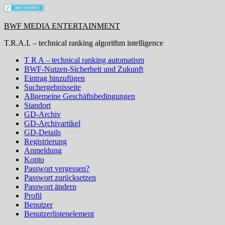
BWF MEDIA ENTERTAINMENT
T.R.A.I. – technical ranking algorithm intelligence
T R A – technical ranking automatism
BWF-Nutzen-Sicherheit und Zukunft
Eintrag hinzufügen
Suchergebnisseite
Allgemeine Geschäftsbedingungen
Standort
GD-Archiv
GD-Archivartikel
GD-Details
Registrierung
Anmeldung
Konto
Passwort vergessen?
Passwort zurücksetzen
Passwort ändern
Profil
Benutzer
Benutzerlistenelement