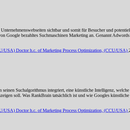
 Unternehmenswebseiten sichtbar und somit für Besucher und potentiell
von Google bezahltes Suchmaschinen Marketing an. Genannt Adwords (S
CCU/USA) Doctor h.c. of Marketing Process Optimization, (CCU/USA)
seinen Suchalgorithmus integriert, eine künstliche Intelligenz, welche
eigen soll. Was RankBrain tatsächlich ist und wie Googles künstliche 
CCU/USA) Doctor h.c. of Marketing Process Optimization, (CCU/USA)