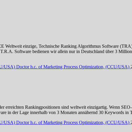
inzige, Technische Ranking Algorithmus Software (TRA), deren 
n T.R.A. Software bedienen wir allein nur in Deutschland über 3 Mil
CCU/USA) Doctor h.c. of Marketing Process Optimization, (CCU/USA)
 der erreichten Rankingpositionen sind weltweit einzigartig. Wenn SE
tware in der Lage innerhalb von 3 Monaten annähernd 30 Keywords in
CCU/USA) Doctor h.c. of Marketing Process Optimization, (CCU/USA)