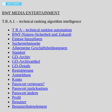
BWF MEDIA ENTERTAINMENT
T.R.A.I. – technical ranking algorithm intelligence
T R A – technical ranking automatism
BWF-Nutzen-Sicherheit und Zukunft
Eintrag hinzufügen
Suchergebnisseite
Allgemeine Geschäftsbedingungen
Standort
GD-Archiv
GD-Archivartikel
GD-Details
Registrierung
Anmeldung
Konto
Passwort vergessen?
Passwort zurücksetzen
Passwort ändern
Profil
Benutzer
Benutzerlistenelement